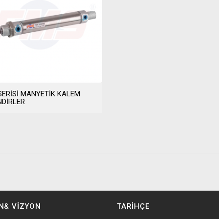
SERİSİ MANYETİK KALEM
NDİRLER
N& VİZYON
TARİHÇE