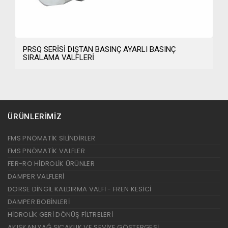
PRSQ SERİSİ DIŞTAN BASINÇ AYARLI BASINÇ
SIRALAMA VALFLERİ
ÜRÜNLERİMİZ
FMS PNÖMATİK SİLİNDİRLER
FMS PNÖMATİK VALFLER
FER-RO HİDROLİK ÜRÜNLER
DAMPER VALFLERİ
DORSE DİNGİL KALDIRMA VALFİ - FREN KESİCİ
DAMPER BOBİNLERİ
HİDROLİK GERİ DÖNÜŞ FİLTRELERİ
AKIŞKAN YAĞ SICAKLIK VE SEVİYE GÖSTERGESİ