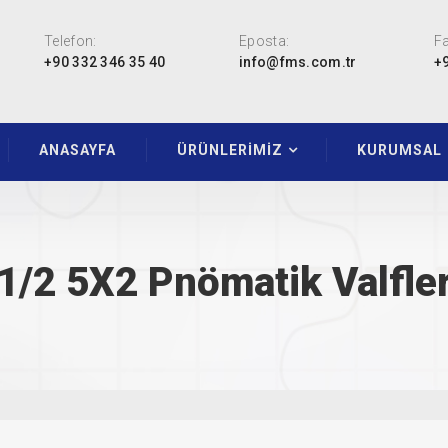
Telefon:
Eposta:
Fa
+90 332 346 35 40
info@fms.com.tr
+
ANASAYFA
ÜRÜNLERİMİZ
KURUMSAL
1/2 5X2 Pnömatik Valfle