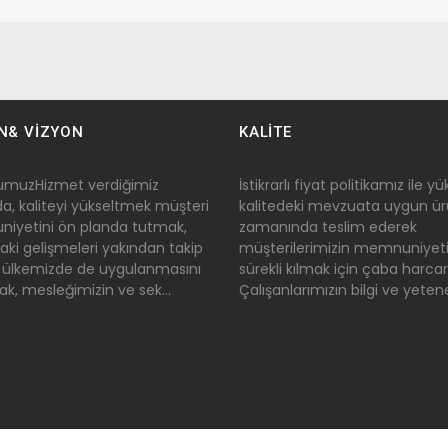
N& VİZYON
KALİTE
umuzHizmet verdiğimiz
İstikrarlı fiyat politikamız ile y
da, kaliteyi yükseltmek müşteri
kalitedeki mevzuata uygun ürü
iyetini ön planda tutmak,
zamanında teslim ederek
ki gelişmeleri yakından takip
müşterilerimizin memnuniyeti
 ülkemizde de uygulanmasını
sürekli kılmak için çaba harcar
k, mesleğimizin ve sek...
Çalışanlarımızın bilgi ve yetenek