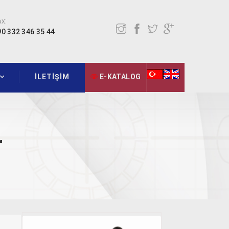
x:
90 332 346 35 44
İLETİŞİM
E-KATALOG
r