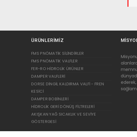
ÜRÜNLERİMİZ
MİSYO
FMS PNÖMATİK SİLİNDİRLER
Misyon
FMS PNÖMATİK VALFLER
alanlar
FER-RO HİDROLİK ÜRÜNLER
memnun
dünyada
DAMPER VALFLERİ
ederek,
DORSE DİNGİL KALDIRMA VALFİ - FREN
sağlama
KESİCİ
DAMPER BOBİNLERİ
HİDROLİK GERİ DÖNÜŞ FİLTRELERİ
AKIŞKAN YAĞ SICAKLIK VE SEVİYE
GÖSTERGESİ