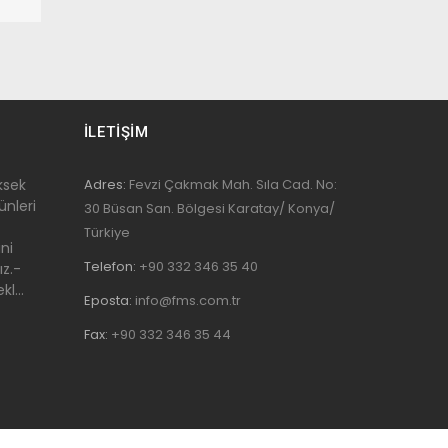
İLETİŞİM
üksek
Adres:
Fevzi Çakmak Mah. Sıla Cad. No:
nleri
30 Büsan San. Bölgesi Karatay/ Konya/
Türkiye
ni
Telefon:
+90 332 346 35 40
ız.-
l...
Eposta:
info@fms.com.tr
Fax:
+90 332 346 35 44